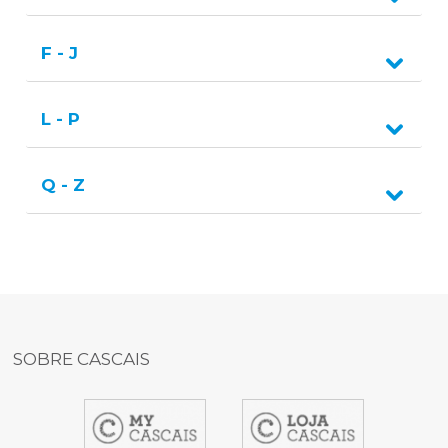
F - J
L - P
Q - Z
SOBRE CASCAIS
item
item
item
2
4
5