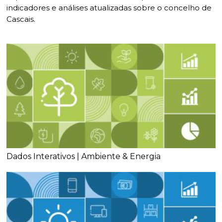
Planeamento Estratégico
Cascais Próxima
Governação
Agenda do executivo
indicadores e análises atualizadas sobre o concelho de
VISITAR
Cascais.
Reabilitação urbana
Mobilidade
ESTUDAR
Urbanismo
Qualidade de vida
Sociedade & Educação
TEMPOS LIVRES
MOBILIDADE
INVESTIR EM CASCAIS
SERVIÇOS
Dados Interativos | Ambiente & Energia
MAPA DO PORTAL