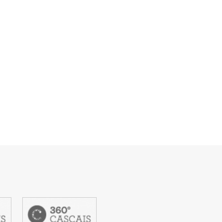
Loja Visit Cascais
TimeOut Cascais
item
6