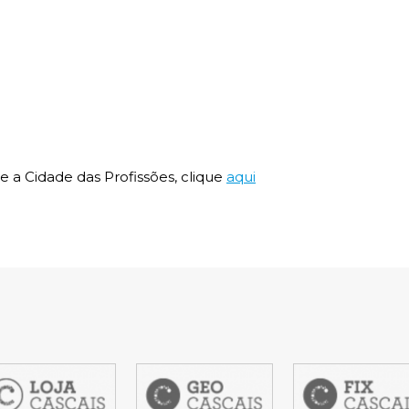
nline
Transportes
to presencial
Estacionamento
 frequentes
Mais serviços
Quem somos
Loja
e a Cidade das Profissões, clique
aqui
em
item
item
4
5