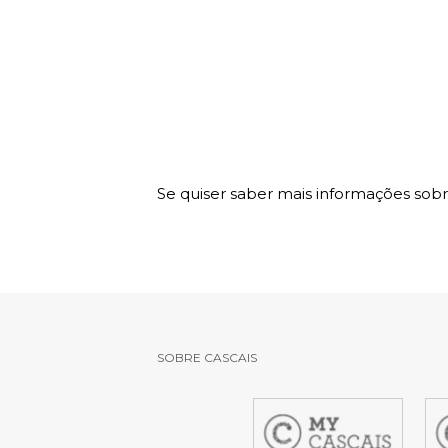
Serviços O
Atendimen
Perguntas
Se quiser saber mais informações sobr
SOBRE CASCAIS
item
it
1
2