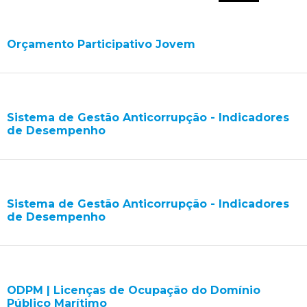
Planeamento Estratégico
Cascais Próxima
Governação
Agenda do executivo
VISITAR
Reabilitação urbana
Mobilidade
Orçamento Participativo Jovem
ESTUDAR
Urbanismo
Qualidade de vida
Sociedade & Educação
TEMPOS LIVRES
MOBILIDADE
Sistema de Gestão Anticorrupção - Indicadores
de Desempenho
INVESTIR EM CASCAIS
SERVIÇOS
Sistema de Gestão Anticorrupção - Indicadores
de Desempenho
MAPA DO PORTAL
ODPM | Licenças de Ocupação do Domínio
Público Marítimo