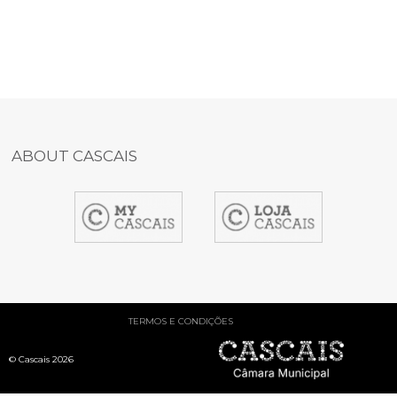
ABOUT CASCAIS
item
item
item
1
2
4
TERMOS E CONDIÇÕES
© Cascais 2026